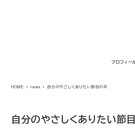
メ
イ
ン
コ
ン
テ
ン
プロフィー
ツ
へ
移
HOME
news
自分のやさしくありたい節目の年
動
自分のやさしくありたい節