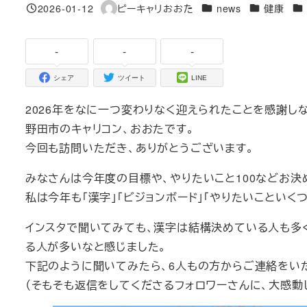
カテゴリー
カテゴリー
カ
2026-01-12
ピーキャリおおた
news
健康
投稿日
著
者
-
-
-
シェア
ツイート
LINE
2026年をなに一つ変わりなく迎えられたことを感謝しな
野田市のキャリコン、おおたです。
今回も訪問いただき、ありがとうございます。
みなさんは今年度の目標や、やりたいこと100などお決
私は今年も「漢字」「ビジョンボード」「やりたいこといくつ
インスタで聞いてみても、漢字は結構決めている人も多
る人が多いなと感じました。
下記のように聞いてみたら、6人もの方からご連絡をい
（そもそも返信をしてくださるフォロワーさんに、大感動