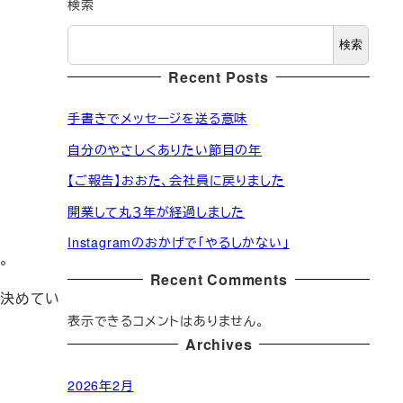
テ
検索
ゴ
検索
リ
ー
Recent Posts
手書きでメッセージを送る意味
自分のやさしくありたい節目の年
【ご報告】おおた、会社員に戻りました
開業して丸３年が経過しました
Instagramのおかげで「やるしかない」
。
Recent Comments
に決めてい
表示できるコメントはありません。
Archives
2026年2月