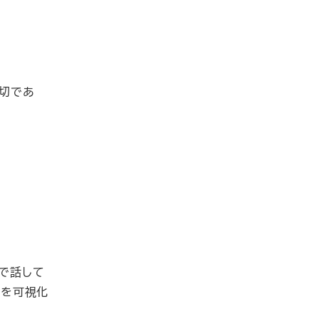
親切であ
yで話して
とを可視化