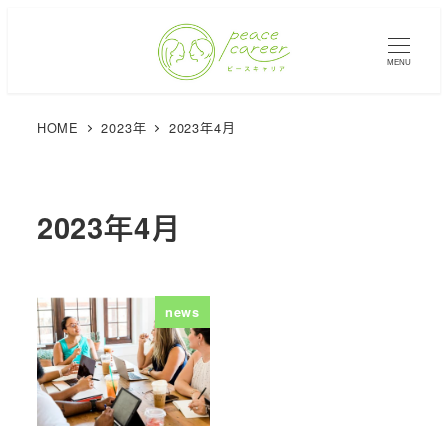
メ
イ
MENU
ン
コ
HOME
2023年
2023年4月
ン
テ
ン
ツ
2023年4月
へ
移
動
news