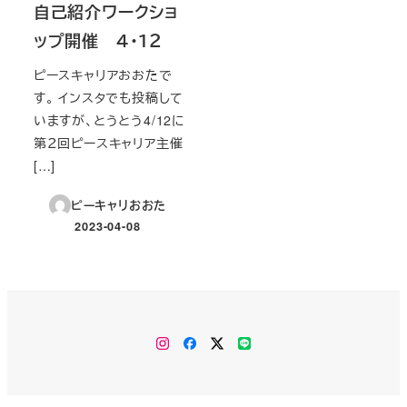
自己紹介ワークショ
ップ開催 ４・１２
ピースキャリアおおたで
す。 インスタでも投稿して
いますが、とうとう4/12に
第２回ピースキャリア主催
[…]
ピーキャリおおた
2023-04-08
投稿日
Instagram
facebook
X（旧
公
Twitter）
式
LINE