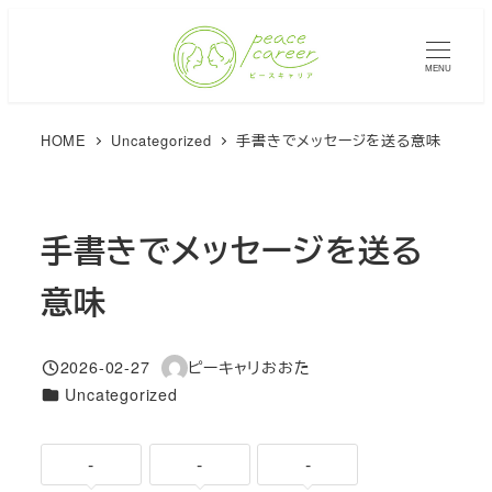
メ
イ
MENU
ン
コ
HOME
Uncategorized
手書きでメッセージを送る意味
ン
テ
ン
ツ
手書きでメッセージを送る
へ
意味
移
動
2026-02-27
ピーキャリおおた
投稿日
著
カテゴリー
Uncategorized
者
-
-
-