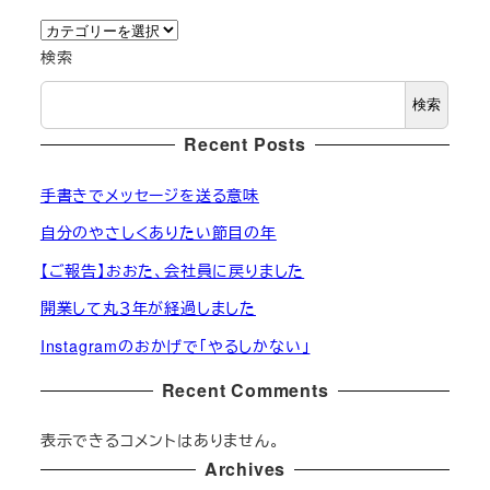
カ
テ
検索
ゴ
検索
リ
ー
Recent Posts
手書きでメッセージを送る意味
自分のやさしくありたい節目の年
【ご報告】おおた、会社員に戻りました
開業して丸３年が経過しました
Instagramのおかげで「やるしかない」
Recent Comments
表示できるコメントはありません。
Archives